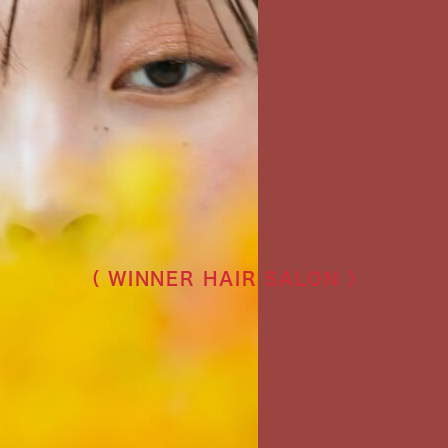
（ WINNER HAIR SALON ）