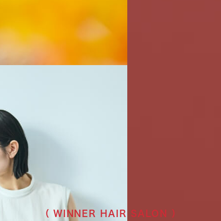
（ WINNER HAIR SALON ）