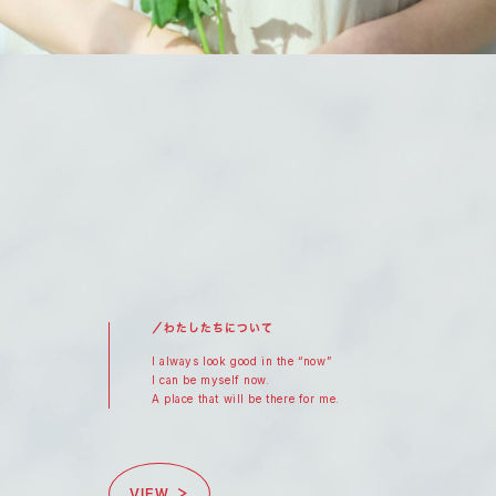
／わたしたちについて
I always look good in the “now”
I can be myself now.
A place that will be there for me.
VIEW ＞