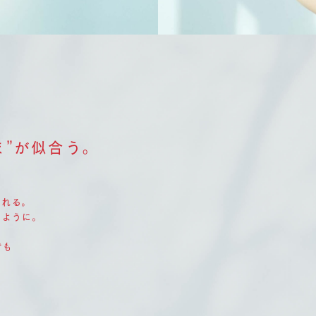
ま”が似合う。
くれる。
うように。
でも