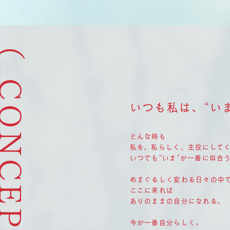
CONCEPT )
いつも私は、“い
どんな時も
私を、私らしく、主役にして
いつでも“いま”が一番に似合
めまぐるしく変わる日々の中
ここに来れば
ありのままの自分になれる。
今が一番自分らしく。