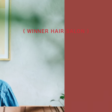
（ WINNER HAIR SALON ）