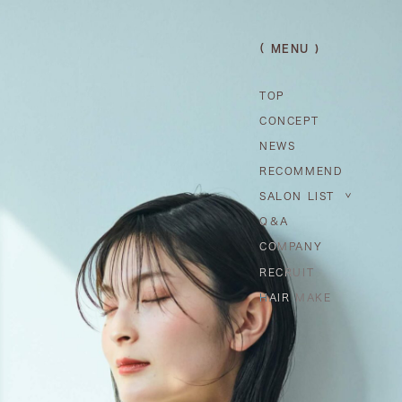
（ MENU )
TOP
CONCEPT
NEWS
RECOMMEND
SALON LIST
>
Q＆A
COMPANY
RECRUIT
HAIR MAKE