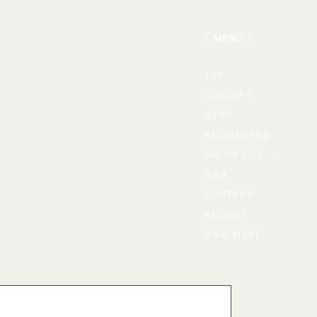
（ MENU )
TOP
CONCEPT
NEWS
RECOMMEND
SALON LIST
>
Q＆A
COMPANY
RECRUIT
HAIR MAKE