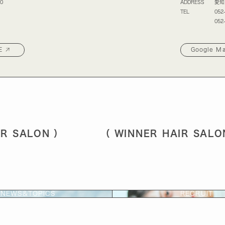
0
ADDRESS
愛知
TEL
05
052
E
Google M
SALON ） （ WINNER HAIR SALON
NEWS&TOPICS
RECRUIT