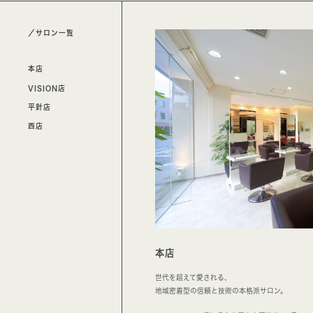
／サロン一覧
本店
VISION店
平針店
西店
本店
世代を超えて愛される、
地域密着型の信頼と技術の本格派サロン。