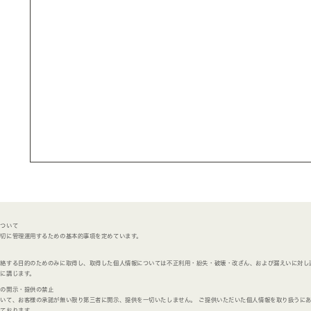
について
適切に管理運用するための基本的事項を定めています。
的
連絡する目的のためのみに取得し、取得した個人情報については不正利用・紛失・破壊・改ざん、および漏えいに対し
に講じます。
への開示・提供の禁止
いて、お客様の承諾が無い限り第三者に開示、提供を一切いたしません。 ご提供いただいた個人情報を取り扱うに
ております。