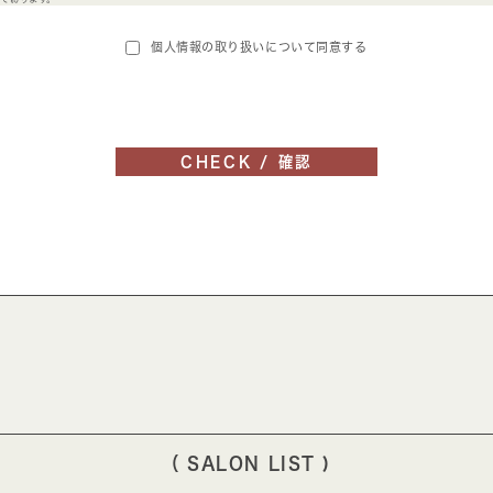
正・削除などを希望される場合には、ご本人であることを確認の上対応させていただきます。
個人情報の取り扱いについて同意する
と見直し
ついて日本の法令その他規範を遵守するとともに、本規約の内容を適宜見直しその改善に努めます。
（ SALON LIST )